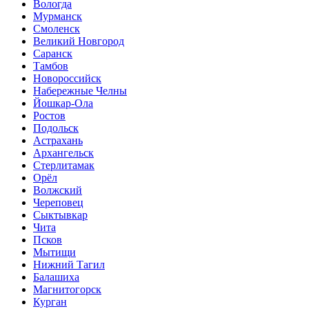
Вологда
Мурманск
Смоленск
Великий Новгород
Саранск
Тамбов
Новороссийск
Набережные Челны
Йошкар-Ола
Ростов
Подольск
Астрахань
Архангельск
Стерлитамак
Орёл
Волжский
Череповец
Сыктывкар
Чита
Псков
Мытищи
Нижний Тагил
Балашиха
Магнитогорск
Курган