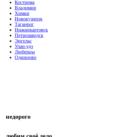
Кострома
Владимир
Химки
Новокузнецк
Таганрог
Нижневартовск
Петрозаводск
Энгельс
Улан-удэ
Люберцы
Одинцово
недорого
любим своё дело