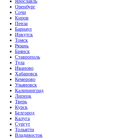
Ярославль
Оренбург
Сочи
Киров
Пенза
Барнаул
Иркутск
Томск
Рязань
Брянск
Ставрополь
Тула
Иваново
Хабаровск
Кемерово
Ульяновск
Калининград
Липецк
Тверь
Курск
Белгород
Калуга
Сургут
Тольятти
Владивосток