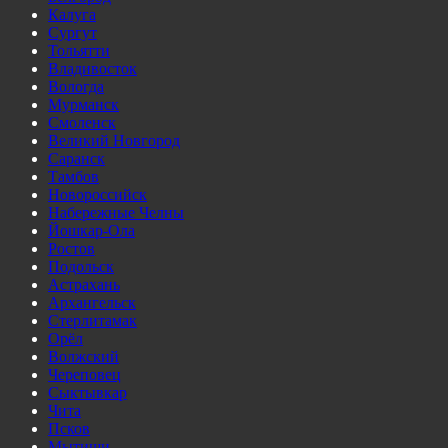
Калуга
Сургут
Тольятти
Владивосток
Вологда
Мурманск
Смоленск
Великий Новгород
Саранск
Тамбов
Новороссийск
Набережные Челны
Йошкар-Ола
Ростов
Подольск
Астрахань
Архангельск
Стерлитамак
Орёл
Волжский
Череповец
Сыктывкар
Чита
Псков
Мытищи