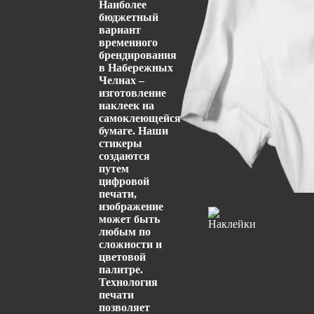
Наиболее
бюджетный
вариант
временного
брендирования
в Набережных
Челнах –
изготовление
наклеек на
самоклеющейся
бумаге.
Наши
стикеры
создаются
путем
цифровой
печати,
изображение
может быть
любым по
сложности и
цветовой
палитре.
Технология
печати
позволяет